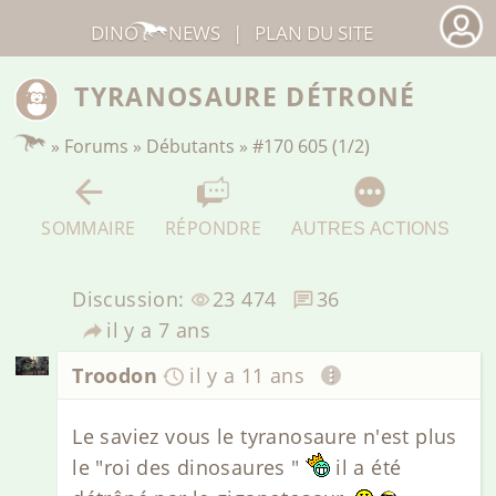
DINO
NEWS
|
PLAN DU SITE
TYRANOSAURE DÉTRONÉ
»
Forums
»
Débutants
»
#170 605 (1/2)
SOMMAIRE
RÉPONDRE
AUTRES ACTIONS
Discussion:
23 474
36
il y a 7 ans
Troodon
il y a 11 ans
Le saviez vous le tyranosaure n'est plus
le "roi des dinosaures "
il a été