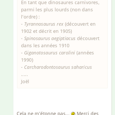
En tant que dinosaures carnivores,
parmi les plus lourds (non dans
l'ordre) :
-
Tyrannosaurus rex
(découvert en
1902 et décrit en 1905)
-
Spinosaurus aegiptiacus
découvert
dans les années 1910
-
Giganotosaurus carolini
(années
1990)
-
Carcharodontosaurus saharicus
.....
Joël
Cela ne m'étonne pas...
Merci des