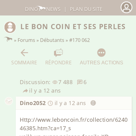
DINO
NEWS
|
PLAN DU SITE
LE BON COIN ET SES PERLES
»
Forums
»
Débutants
»
#170 062
SOMMAIRE
RÉPONDRE
AUTRES ACTIONS
Discussion:
7 488
6
il y a 12 ans
Dino2052
il y a 12 ans
Http://www.leboncoin.fr/collection/6240
46385.htm?ca=17_s