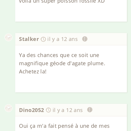
voilà un super poisson fossile XD
Stalker
il y a 12 ans
Ya des chances que ce soit une
magnifique géode d'agate plume.
Achetez la!
Dino2052
il y a 12 ans
Oui ça m'a fait pensé à une de mes