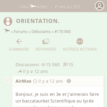
DINO
NEWS
|
PLAN DU SITE
ORIENTATION.
»
Forums
»
Débutants
»
#170 060
SOMMAIRE
RÉPONDRE
AUTRES ACTIONS
Discussion:
15 060
15
il y a 12 ans
AirMax
il y a 12 ans
Bonjour, je suis en 3e et j'aimerais faire
un baccalauréat Scientifique au lycée