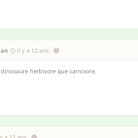
ian
il y a 12 ans
e dinosaure herbivore que carnivore.
 y a 12 ans