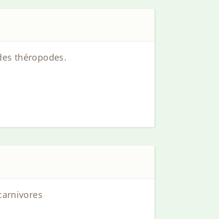
 des théropodes.
carnivores