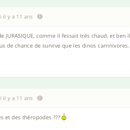
il y a 11 ans
 JURASIQUE, comme il fessait trés chaud, et ben il
lus de chance de survive que les dinos carnnivores
il y a 11 ans
es et des théropodes ???