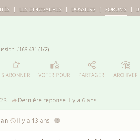
ITÉS
|
LES
DINOSAURES
|
DOSSIERS
|
FORUMS
|
B
ussion
#169 431 (1/2)
S'ABONNER
VOTER POUR
PARTAGER
ARCHIVER
23
Dernière réponse
il y a 6 ans
ian
il y a 13 ans