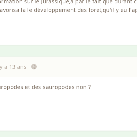
formation sur le Jurassique,a par le fait que durant 
avorisa la le développement des foret,qu'il y eu l'
 y a 13 ans
théropodes et des sauropodes non ?