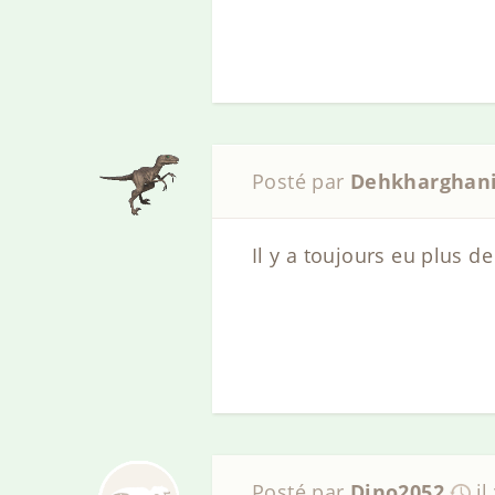
Posté par
Dehkharghan
Il y a toujours eu plus d
Posté par
Dino2052
il