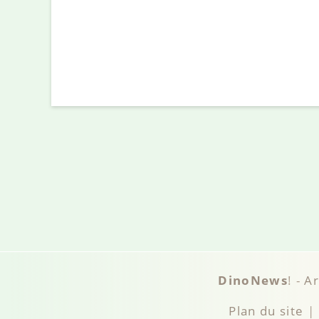
DinoNews
! -
A
Plan du site
|