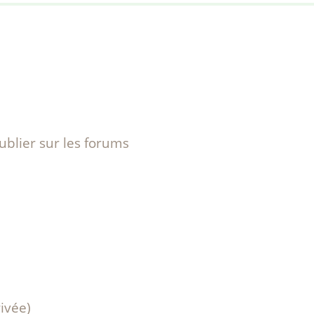
e
s
blier sur les forums
ivée)