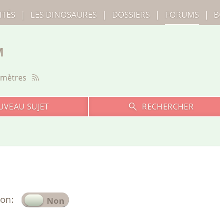
ITÉS
|
LES
DINOSAURES
|
DOSSIERS
|
FORUMS
|
B
M
amètres
UVEAU SUJET
RECHERCHER
ion: