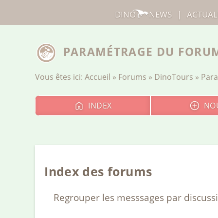
DINO
NEWS
|
ACTUAL
PARAMÉTRAGE DU FORU
Vous êtes ici:
Accueil
»
Forums
»
DinoTours
» Par
INDEX
NO
Index des forums
Regrouper les messsages par discuss