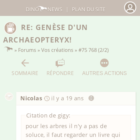
DINO
NEWS
|
PLAN DU SITE
RE: GENÈSE D'UN
ARCHAEOPTERYX!
»
Forums
»
Vos créations
»
#75 768 (2/2)
SOMMAIRE
RÉPONDRE
AUTRES ACTIONS
Nicolas
il y a 19 ans
Citation de gigy:
pour les arbres il n'y a pas de
soluce, il faut regarder un livre qui