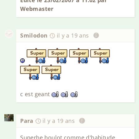
Edité le 23/02/2007 à 11:02 par
Webmaster
Smilodon
il y a 19 ans
c est geant
Para
il y a 19 ans
Superbe boulot comme d'habitude,