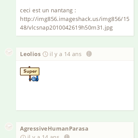
ceci est un nantang :
http://img856.imageshack.us/img856/15
48/vlcsnap2010042619h50m31.jpg
Leolios
il y a 14 ans
AgressiveHumanParasa
il y a 14 ans