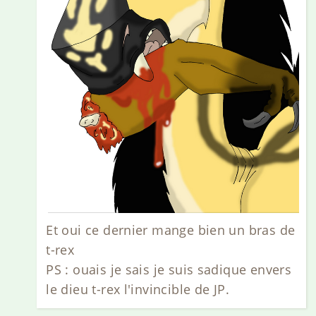
Et oui ce dernier mange bien un bras de
t-rex
PS : ouais je sais je suis sadique envers
le dieu t-rex l'invincible de JP.