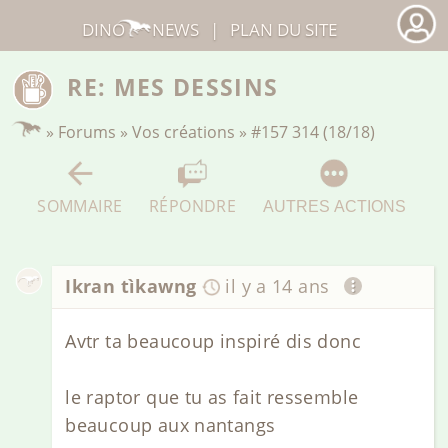
DINO
NEWS
|
PLAN DU SITE
RE: MES DESSINS
»
Forums
»
Vos créations
»
#157 314 (18/18)
SOMMAIRE
RÉPONDRE
AUTRES ACTIONS
Ikran tìkawng
il y a 14 ans
Avtr ta beaucoup inspiré dis donc
le raptor que tu as fait ressemble
beaucoup aux nantangs