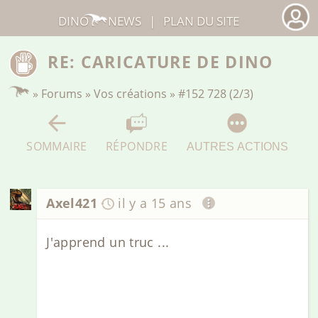
DINO
NEWS
|
PLAN DU SITE
RE: CARICATURE DE DINO
»
Forums
»
Vos créations
»
#152 728 (2/3)
SOMMAIRE
RÉPONDRE
AUTRES ACTIONS
Axel421
il y a 15 ans
J'apprend un truc ...