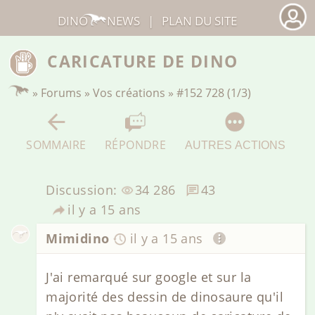
DINO
NEWS
|
PLAN DU SITE
CARICATURE DE DINO
»
Forums
»
Vos créations
»
#152 728 (1/3)
SOMMAIRE
RÉPONDRE
AUTRES ACTIONS
Discussion:
34 286
43
il y a 15 ans
Mimidino
il y a 15 ans
J'ai remarqué sur google et sur la
majorité des dessin de dinosaure qu'il