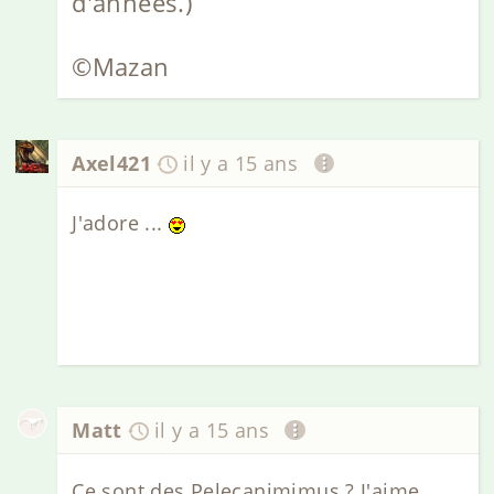
d'années.)
©Mazan
Axel421
il y a 15 ans
J'adore ...
Matt
il y a 15 ans
Ce sont des Pelecanimimus ? J'aime