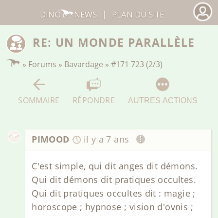
DINO
NEWS
|
PLAN DU SITE
RE: UN MONDE PARALLÈLE
»
Forums
»
Bavardage
»
#171 723 (2/3)
SOMMAIRE
RÉPONDRE
AUTRES ACTIONS
PIMOOD
il y a 7 ans
C'est simple, qui dit anges dit démons.
Qui dit démons dit pratiques occultes.
Qui dit pratiques occultes dit : magie ;
horoscope ; hypnose ; vision d'ovnis ;