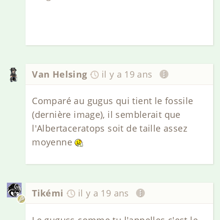
Van Helsing
il y a 19 ans
Comparé au gugus qui tient le fossile
(dernière image), il semblerait que
l'Albertaceratops soit de taille assez
moyenne
Tikémi
il y a 19 ans
Le guguss comme tu l'appelles c'est le