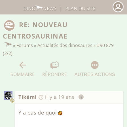
DINO
NEWS
|
PLAN DU SITE
RE: NOUVEAU
CENTROSAURINAE
»
Forums
»
Actualités des dinosaures
»
#90 879
(2/2)
SOMMAIRE
RÉPONDRE
AUTRES ACTIONS
Tikémi
il y a 19 ans
Y a pas de quoi