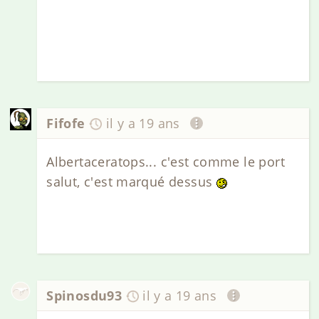
Fifofe
il y a 19 ans
Albertaceratops... c'est comme le port
salut, c'est marqué dessus
Spinosdu93
il y a 19 ans