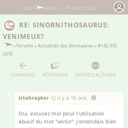
DINO
NEWS
|
PLAN DU SITE
RE: SINORNITHOSAURUS:
VENIMEUX?
»
Forums
»
Actualités des dinosaures
»
#142 335
(3/3)
SOMMAIRE
RÉPONDRE
AUTRES ACTIONS
Utahraptor
il y a 16 ans
Oui, excusez moi pour l'utilisation
abusif du mot "venin": j'entendais bien