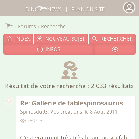
DINO
NEWS
|
PLAN DU SITE
»
Forums
» Recherche
INDEX
NOUVEAU SUJET
RECHERCHER
INFOS
Résultat de votre recherche : 2 033 résultats
Re: Gallerie de fablespinosaurus
Spinosdu93
,
Vos créations
,
le
8 Août 2011
39 016
C'est vraiment très très beau, bravo fab,