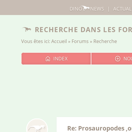
DINO
NEWS
|
ACTUAL
RECHERCHE DANS LES FO
Vous êtes ici:
Accueil
»
Forums
» Recherche
INDEX
NO
Re: Prosauropodes ,o