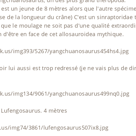
ué est un jeune de 8 mètres alors que l'autre spéci
base de la longueur du crâne) C'est un sinraptorida
que le moulage ne soit pas d'une qualité extraord
d'être en face de cet allosauroidea mythique.
ck.us/img393/5267/yangchuanosaurus454hs4.jpg
 lui aussi est trop redressé (je ne vais plus de di
ck.us/img134/9061/yangchuanosaurus499nq0.jpg
un Lufengosaurus. 4 mètres
.us/img74/3861/lufengosaurus507ix8.jpg