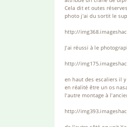
Cela dit et outes réserves
photo j'ai du sortit le su
http://img368.imagesha
J'ai réussi à le photogra
http://img175.imagesha
en haut des escaliers il 
en réalité être un os n
l'autre montage à l'ancien
http://img393.imageshac
de l'autre côté on voit 