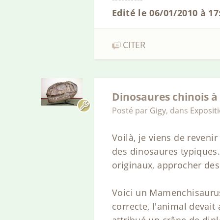
Edité le 06/01/2010 à 17
CITER
Dinosaures chinois à
Posté par
Gigy
,
dans
Exposit
Voilà, je viens de reveni
des dinosaures typiques
originaux, approcher des
Voici un Mamenchisaurus,
correcte, l'animal devait
attribué un crâne de di