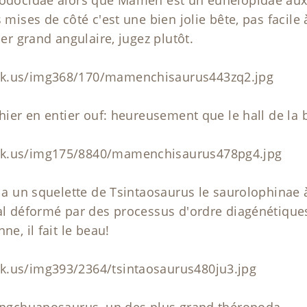
 mises de côté c'est une bien jolie bête, pas facile 
per grand angulaire, jugez plutôt.
ck.us/img368/170/mamenchisaurus443zq2.jpg
phier en entier ouf: heureusement que le hall de la 
ck.us/img175/8840/mamenchisaurus478pg4.jpg
y a un squelette de Tsintaosaurus le saurolophinae à
asal déformé par des processus d'ordre diagénétiq
ne, il fait le beau!
k.us/img393/2364/tsintaosaurus480ju3.jpg
Yangchuanosaurus, un des plus grand théropoda.