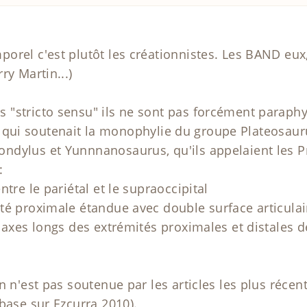
rel c'est plutôt les créationnistes. Les BAND eux, 
ry Martin...)
"stricto sensu" ils ne sont pas forcément paraphy
réf) qui soutenait la monophylie du groupe Plateosau
ndylus et Yunnnanosaurus, qu'ils appelaient les P
:
tre le pariétal et le supraoccipital
té proximale étandue avec double surface articulai
s axes longs des extrémités proximales et distales 
on n'est pas soutenue par les articles les plus réc
base sur Ezcurra 2010).