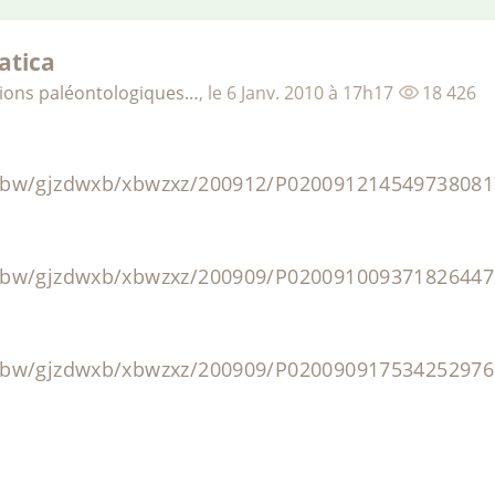
atica
tions paléontologiques…
,
le
6 Janv. 2010
à 17h17
18 426
/cbw/gjzdwxb/xbwzxz/200912/P020091214549738081
/cbw/gjzdwxb/xbwzxz/200909/P020091009371826447
/cbw/gjzdwxb/xbwzxz/200909/P020090917534252976