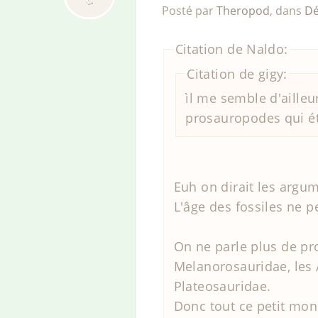
Posté par
Theropod
,
dans
Dé
Citation de Naldo:
Citation de gigy:
ìl me semble d'aille
prosauropodes qui ét
Euh on dirait les argu
L'âge des fossiles ne 
On ne parle plus de pr
Melanorosauridae, les
Plateosauridae.
Donc tout ce petit mo