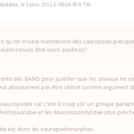
butants
,
le
3 Janv. 2012
à 18h24
8 730
urs qu'on trouve maintenant des sauropoda presque
aient censés être leurs ancêtres?
ments des BAND pour justifier que les oiseaux ne so
peut absolument pas être utilisé comme argument d
osauropodes car c'est à coup sûr un groupe paraphy
 Anchisauridae et les Massospondylidae plus proc
nde est dans les sauropodomorphes.