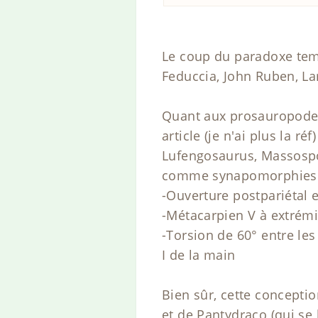
Le coup du paradoxe tempo
Feduccia, John Ruben, Lar
Quant aux prosauropodes 
article (je n'ai plus la 
Lufengosaurus, Massospo
comme synapomorphies
-Ouverture postpariétal en
-Métacarpien V à extrémi
-Torsion de 60° entre le
I de la main
Bien sûr, cette concepti
et de Pantydraco (qui se 