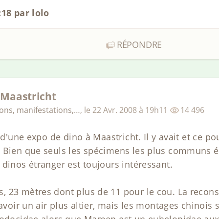
:18 par lolo
RÉPONDRE
 Maastricht
ions, manifestations,…
,
le
22 Avr. 2008
à 19h11
14 496
r d'une expo de dino à Maastricht. Il y avait et ce p
. Bien que seuls les spécimens les plus communs 
 dinos étranger est toujours intéressant.
 23 mètres dont plus de 11 pour le cou. La recons
 avoir un air plus altier, mais les montages chinois
plodocidae alors que Mamen est un euhelopidae aux