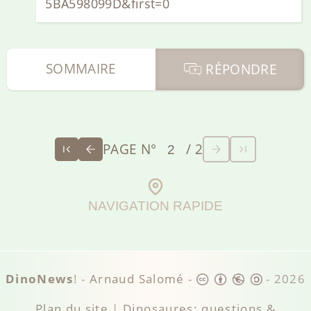
5BA598099D&first=0
SOMMAIRE
RÉPONDRE
PAGE N°
/ 2
NAVIGATION RAPIDE
DinoNews
! -
Arnaud Salomé
-
-
2026
Plan du site
|
Dinosaures: questions &