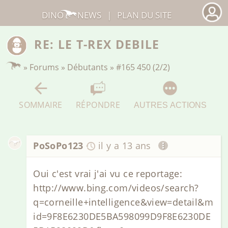
DINO
NEWS
|
PLAN DU SITE
RE: LE T-REX DEBILE
»
Forums
»
Débutants
»
#165 450 (2/2)
SOMMAIRE
RÉPONDRE
AUTRES ACTIONS
PoSoPo123
il y a 13 ans
Oui c'est vrai j'ai vu ce reportage:
http://www.bing.com/videos/search?
q=corneille+intelligence&view=detail&m
id=9F8E6230DE5BA598099D9F8E6230DE