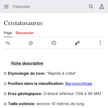
Paleowiki
Recherc
Men
Cristatusaurus
Page
Discussion
Langue
Suivre
Voir l’historique
Voir le texte sou
Plus
Fiche descriptive
¤
Etymologie du nom:
"Reptile à crête"
¤
Position dans la classification:
Baryonychinae
¤
Eres géologiques:
Crétacé inférieur (108 à 96 MA)
¤
Taille estimée:
environ 10 mètres de long