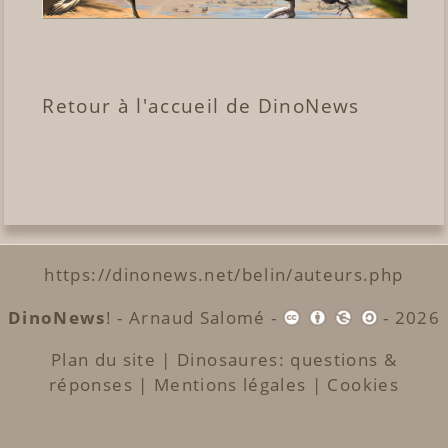
Retour à l'accueil de DinoNews
https://dinonews.net/belin/auteurs.php
DinoNews
! -
Arnaud Salomé
-
- 2026
Plan du site
|
Dinosaures: questions &
réponses
|
Mentions légales
|
Cookies