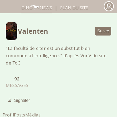
DINO
NEWS
|
PLAN DU SITE
Valenten
Suivre
"La faculté de citer est un substitut bien
commode à l'intelligence." d'après VonV du site
de ToC
92
MESSAGES
Signaler
Profil
Posts
Médias