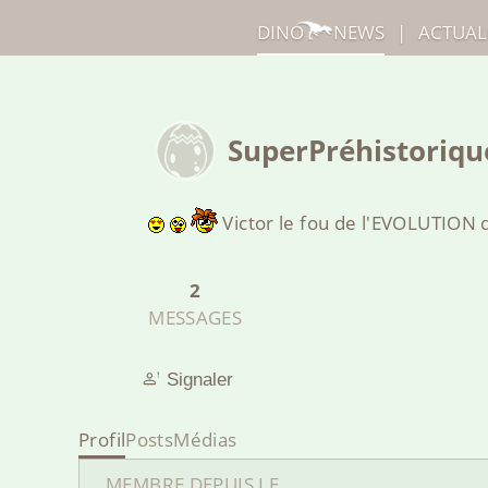
DINO
NEWS
|
ACTUAL
SuperPréhistoriqu
Victor le fou de l'EVOLUTION d
2
MESSAGES
Signaler
Profil
Posts
Médias
MEMBRE DEPUIS LE