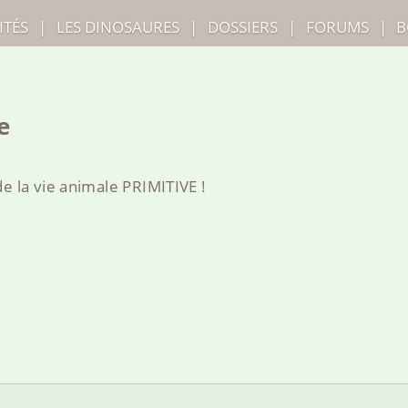
ITÉS
|
LES
DINOSAURES
|
DOSSIERS
|
FORUMS
|
B
e
e la vie animale PRIMITIVE !