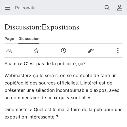
Paleowiki
Recherc
Men
Discussion
:
Expositions
Page
Discussion
Langue
Suivre
Voir l’historique
Voir le texte sou
Plus
Scamp> C'est pas de la publicité, ça?
Webmaster> ça le sera si on se contente de faire un
copié/collé des sources officielles. L'intérêt est de
présenter une sélection incontournable d'expos, avec
un commentaire de ceux qui y sont allés.
Dinomaster> Quel est le mal à faire de la pub pour une
exposition intéressante ?