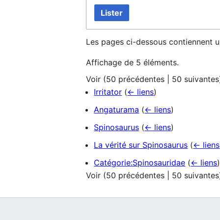
Lister
Les pages ci-dessous contiennent u
Affichage de 5 éléments.
Voir (
50 précédentes
|
50 suivantes
Irritator
(
← liens
)
Angaturama
(
← liens
)
Spinosaurus
(
← liens
)
La vérité sur Spinosaurus
(
← liens
Catégorie:Spinosauridae
(
← liens
Voir (
50 précédentes
|
50 suivantes