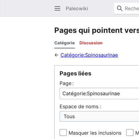
Paleowiki
Pages qui pointent ver
Catégorie
Discussion
←
Catégorie:Spinosaurinae
Pages liées
Page :
Espace de noms :
Tous
Masquer les inclusions
M