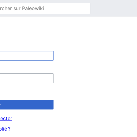
r
ecter
lié ?