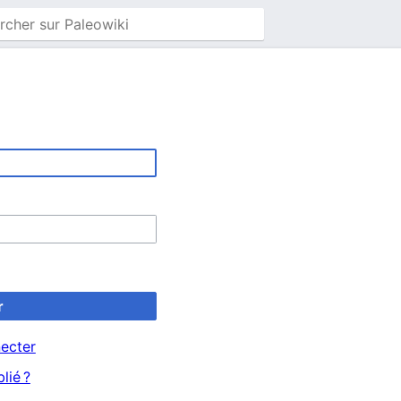
r
ecter
lié ?