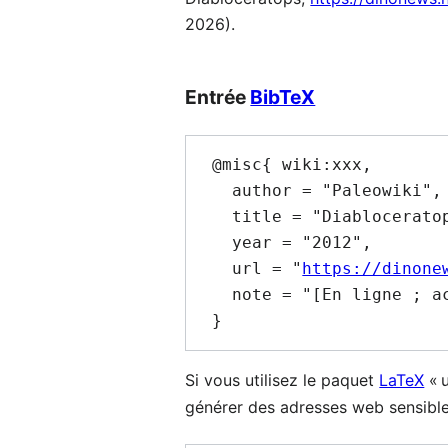
2026).
Entrée
BibTeX
 @misc{ wiki:xxx,

   author = "Paleowiki",

   title = "Diabloceratops --- Paleowiki{,} ",

   year = "2012",

   url = "
https://dinone
   note = "[En ligne ; accédé le 7-août-2026]"

Si vous utilisez le paquet
LaTeX
« u
générer des adresses web sensible