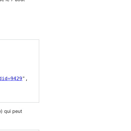
did=9429
",

) qui peut