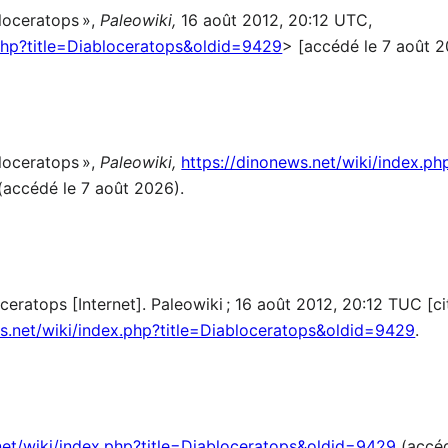
loceratops »,
Paleowiki,
16 août 2012, 20:12 UTC,
.php?title=Diabloceratops&oldid=9429
> [accédé le 7 août 
loceratops »,
Paleowiki,
https://dinonews.net/wiki/index.ph
(accédé le 7 août 2026).
ceratops [Internet]. Paleowiki ; 16 août 2012, 20:12 TUC [c
ws.net/wiki/index.php?title=Diabloceratops&oldid=9429
.
net/wiki/index.php?title=Diabloceratops&oldid=9429
(accéd