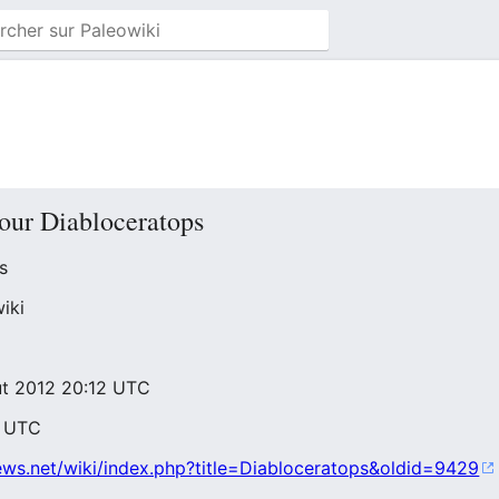
pour Diabloceratops
s
iki
oût 2012 20:12 UTC
0 UTC
ews.net/wiki/index.php?title=Diabloceratops&oldid=9429