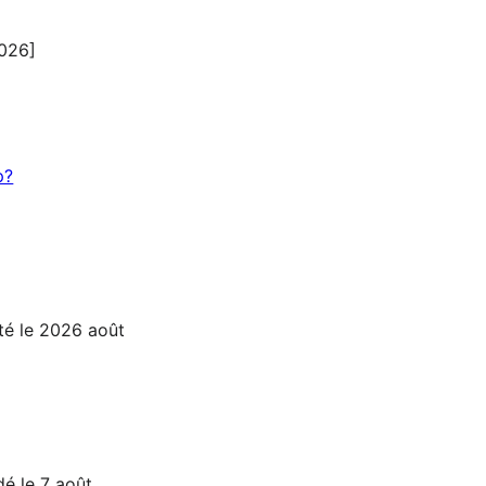
2026]
p?
ité le 2026 août
é le 7 août