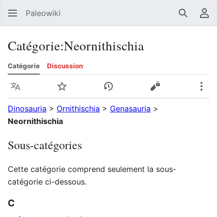
Paleowiki
Recherc
Men
Catégorie
:
Neornithischia
Catégorie
Discussion
Langue
Suivre
Voir l’historique
Voir le texte sou
Plus
Dinosauria
>
Ornithischia
>
Genasauria
>
Neornithischia
Sous-catégories
Cette catégorie comprend seulement la sous-
catégorie ci-dessous.
C