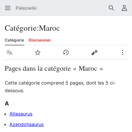
Paleowiki
Recherc
Men
Catégorie
:
Maroc
Catégorie
Discussion
Langue
Suivre
Voir l’historique
Voir le texte sou
Plus
Pages dans la catégorie « Maroc »
Cette catégorie comprend 5 pages, dont les 5 ci-
dessous.
A
Atlasaurus
Azendohsaurus