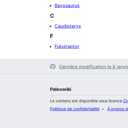
Bayosaurus
C
Caudipteryx
F
Fukuiraptor
Dernière modification le 8 janvi
Paleowiki
Le contenu est disponible sous licence
Cr
Politique de confidentialité
À propos d