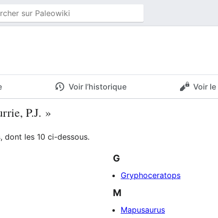
e
Voir l’historique
Voir l
rrie, P.J. »
 dont les 10 ci-dessous.
G
Gryphoceratops
M
Mapusaurus