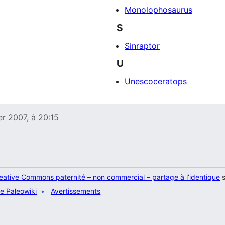
Monolophosaurus
S
Sinraptor
U
Unescoceratops
er 2007, à 20:15
eative Commons paternité – non commercial – partage à l’identique
s
e Paleowiki
Avertissements