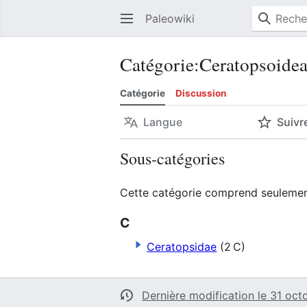
Paleowiki
Catégorie
:
Ceratopsoide
Catégorie
Discussion
Langue
Suivr
Sous-catégories
Cette catégorie comprend seulement
C
Ceratopsidae
(2 C)
Dernière modification le 31 oct