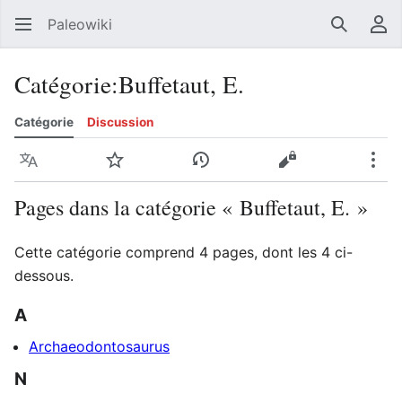
Paleowiki
Recherc
Men
Catégorie
:
Buffetaut, E.
Catégorie
Discussion
Langue
Suivre
Voir l’historique
Voir le texte sou
Plus
Pages dans la catégorie « Buffetaut, E. »
Cette catégorie comprend 4 pages, dont les 4 ci-
dessous.
A
Archaeodontosaurus
N