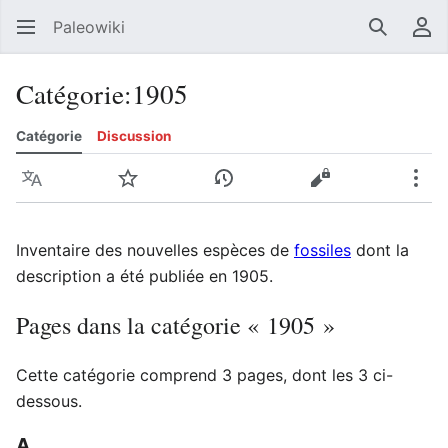
Paleowiki
Recherc
Men
Catégorie
:
1905
Catégorie
Discussion
Langue
Suivre
Voir l’historique
Voir le texte sou
Plus
Inventaire des nouvelles espèces de
fossiles
dont la
description a été publiée en 1905.
Pages dans la catégorie « 1905 »
Cette catégorie comprend 3 pages, dont les 3 ci-
dessous.
A