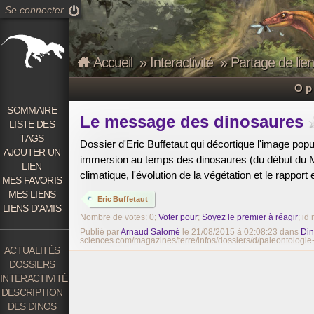
Se connecter
Accueil
»
Interactivité
»
Partage de lie
Op
SOMMAIRE
Le message des dinosaures
LISTE DES
TAGS
Dossier d'Eric Buffetaut qui décortique l'image popul
AJOUTER UN
immersion au temps des dinosaures (du début du Mé
LIEN
climatique, l'évolution de la végétation et le rappor
MES FAVORIS
MES LIENS
Eric Buffetaut
LIENS D'AMIS
Nombre de votes: 0;
Voter pour
;
Soyez le premier à réagir
; id 
Publié par
Arnaud Salomé
le 21/08/2015 à 02:08:23 dans
Din
sciences.com/magazines/terre/infos/dossiers/d/paleontolog
ACTUALITÉS
DOSSIERS
INTERACTIVITÉ
DESCRIPTION
DES DINOS