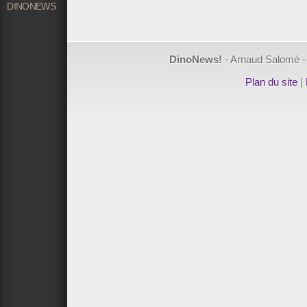
DINONEWS
DinoNews!
-
Arnaud Salomé
Plan du site
|